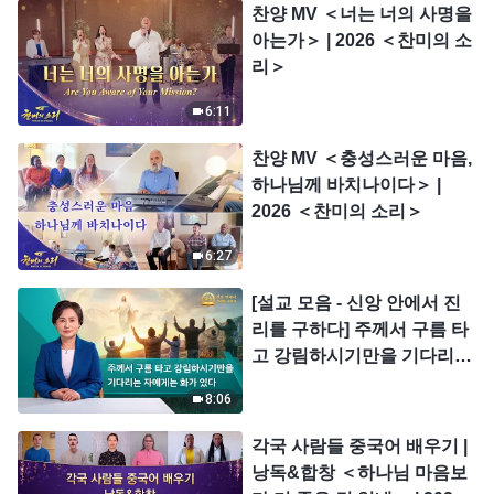
찬양 MV ＜너는 너의 사명을
아는가＞ | 2026 ＜찬미의 소
리＞
6:11
찬양 MV ＜충성스러운 마음,
하나님께 바치나이다＞ |
2026 ＜찬미의 소리＞
6:27
[설교 모음 - 신앙 안에서 진
리를 구하다] 주께서 구름 타
고 강림하시기만을 기다리는
자에게는 화가 있다
8:06
각국 사람들 중국어 배우기 |
낭독&합창 ＜하나님 마음보