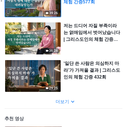
체험 간증577회
39:26
저는 드디어 자질 부족이라
는 얽매임에서 벗어났습니다
| 그리스도인의 체험 간증
576회
36:26
‘일단 쓴 사람은 의심하지 마
라’가 가져올 결과 | 그리스도
인의 체험 간증 432회
29:25
더보기
추천 영상