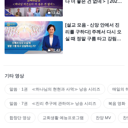
다 더 좋은 건 없네＞ | 2026
＜찬미의 소리＞
13:42
[설교 모음 - 신앙 안에서 진
리를 구하다] 주께서 다시 오
실 때 정말 구름 타고 강림하
시는가?
12:43
기타 영상
말씀ㆍ1권 ≪하나님의 현현과 사역≫ 낭송 시리즈
매일의 
말씀ㆍ7권 ≪진리 추구에 관하여≫ 낭송 시리즈
복음 영화
합창단 영상
교회생활 예능프로그램
찬양 MV
찬