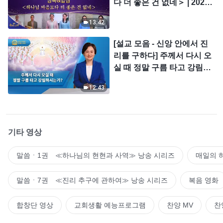
다 더 좋은 건 없네＞ | 2026
＜찬미의 소리＞
13:42
[설교 모음 - 신앙 안에서 진
리를 구하다] 주께서 다시 오
실 때 정말 구름 타고 강림하
시는가?
12:43
기타 영상
말씀ㆍ1권 ≪하나님의 현현과 사역≫ 낭송 시리즈
매일의 
말씀ㆍ7권 ≪진리 추구에 관하여≫ 낭송 시리즈
복음 영화
합창단 영상
교회생활 예능프로그램
찬양 MV
찬