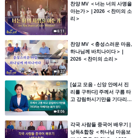
찬양 MV ＜너는 너의 사명을
아는가＞ | 2026 ＜찬미의 소
리＞
6:11
찬양 MV ＜충성스러운 마음,
하나님께 바치나이다＞ |
2026 ＜찬미의 소리＞
6:27
[설교 모음 - 신앙 안에서 진
리를 구하다] 주께서 구름 타
고 강림하시기만을 기다리는
자에게는 화가 있다
8:06
각국 사람들 중국어 배우기 |
낭독&합창 ＜하나님 마음보