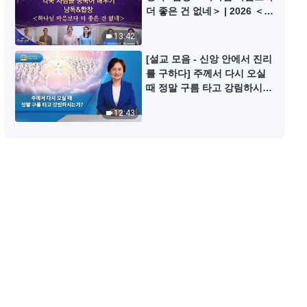
더 좋은 건 없네＞ | 2026 ＜찬
의 체험 간증 543회
미의 소리＞
13:42
38:37
[설교 모음 - 신앙 안에서 진리
지나친 질투가 초래한 결과 | 그리
를 구하다] 주께서 다시 오실
스도인의 체험 간증 542회
때 정말 구름 타고 강림하시는
가?
38:09
12:43
더는 나이 듦에 근심 걱정하지 않게
되다 | 그리스도인의 체험 간증 540
회
27:13
딸의 체포로 드러난 나 | 그리스도
인의 체험 간증 539회
31:19
누가 우리 가정을 파괴했는가? | 그
리스도인의 체험 간증 538회