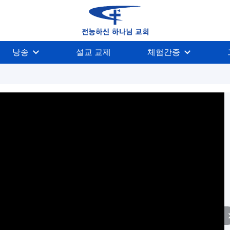
낭송
설교 교제
체험간증