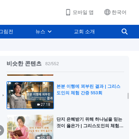
51:10
모바일 앱
한국어
‘문제가 보여도 말하지 않는 것’이
현명한 처사일까 | 그리스도인의 체
그림전
뉴스
교회 소개
험 간증 554회
36:25
협력에서 배운 공과 | 그리스도인의
체험 간증 556회
비슷한 콘텐츠
82
/
552
28:18
본분 이행에 꾀부린 결과 | 그리스
도인의 체험 간증 553회
27:18
단지 은혜받기 위해 하나님을 믿는
것이 옳은가 | 그리스도인의 체험
간증 552회
32:45