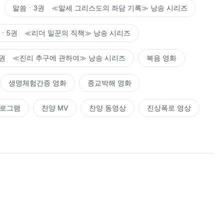
말씀ㆍ3권 ≪말세 그리스도의 좌담 기록≫ 낭송 시리즈
ㆍ5권 ≪리더 일꾼의 직책≫ 낭송 시리즈
권 ≪진리 추구에 관하여≫ 낭송 시리즈
복음 영화
생명체험간증 영화
종교박해 영화
프로그램
찬양 MV
찬양 동영상
진상폭로 영상