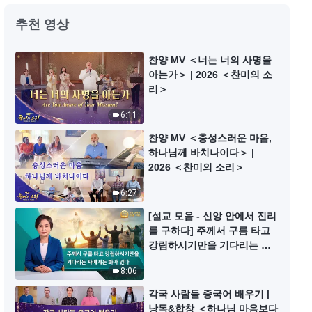
무골호인이 된 결과 | 그리스도인의
추천 영상
체험 간증 544회
41:07
찬양 MV ＜너는 너의 사명을
아는가＞ | 2026 ＜찬미의 소
감독을 받아들이지 않은 일에 대한
리＞
반성 | 그리스도인의 체험 간증 545
6:11
회
34:47
찬양 MV ＜충성스러운 마음,
하나님께 바치나이다＞ |
더는 기호에 따라 본분을 선택하지
2026 ＜찬미의 소리＞
않게 되다 | 그리스도인의 체험 간
증 547회
6:27
33:08
[설교 모음 - 신앙 안에서 진리
를 구하다] 주께서 구름 타고
열등감이 사라지다 | 그리스도인의
강림하시기만을 기다리는 자
체험 간증 541회
에게는 화가 있다
8:06
37:54
각국 사람들 중국어 배우기 |
낭독&합창 ＜하나님 마음보다
위장하는 삶의 괴로움 | 그리스도인