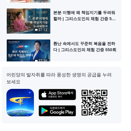
본분 이행에 왜 책임지기를 두려워
할까 | 그리스도인의 체험 간증 551
회
37:12
환난 속에서도 꾸준히 복음을 전하
다 | 그리스도인의 체험 간증 550회
37:16
해결하기 힘든 교만 | 그리스도인의
어린양의 발자취를 따라 풍성한 생명의 공급을 누려
체험 간증 548회
보세요
36:03
병고의 걱정에서 벗어났다 | 그리스
도인의 체험 간증 549회
35:41