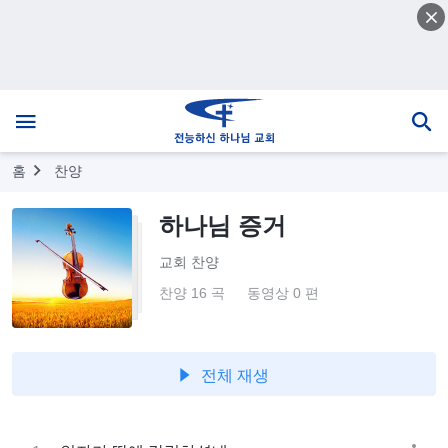
홈
찬양
하나님 증거
교회 찬양
찬양 16 곡
동영상 0 편
전체 재생